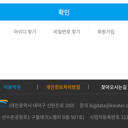
아이디 찾기
비밀번호 찾기
회원가입
이용약관
개인정보처리방침
찾아오시는길
(대전광역시 대덕구 신탄진로 200)
문의 bigdata@kwater.o
 선수촌공원로1 구월테크노밸리 D동 507호)
사업자등록번호 121-