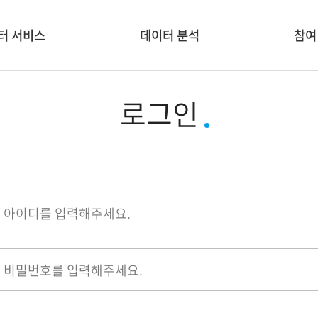
터 서비스
데이터 분석
참여
서비스 소개
분석/융합 도구
신규 
로그인
 생활 🏡
데이터 시각화
교
 ESG 🌍
창업&
 👨‍👩‍👦
학술대
공모전
기업홍보