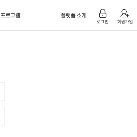
 프로그램
플랫폼 소개
로그인
회원가입
센터 모집신청
플랫폼 소개
육 계획
참여기관소개
연구 컨설팅
플랫폼 활용 사례
회 특별세션
공지사항
 & 이벤트
Q&A
용 팝업 신청
FAQ