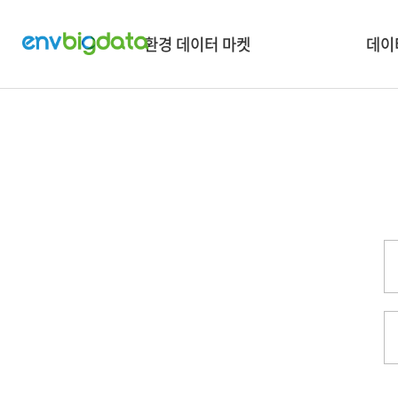
환경 데이터 마켓
데이
데이터 검색
혁신
데이터 맵 & 보유현황
🏡
데이터 API 신청
🌏
타플랫폼 데이터 검색
👪 소셜
데이터유통거래안내
데이터 수요조사