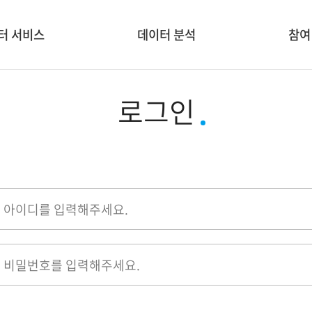
터 서비스
데이터 분석
참여
서비스 소개
분석/융합 도구
신규 
로그인
 생활 🏡
데이터 시각화
교
 ESG 🌍
창업&
 👨‍👩‍👦
학술대
공모전
기업홍보