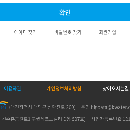
아이디 찾기
비밀번호 찾기
회원가입
이용약관
개인정보처리방침
찾아오시는길
(대전광역시 대덕구 신탄진로 200)
문의 bigdata@kwater.o
 선수촌공원로1 구월테크노밸리 D동 507호)
사업자등록번호 121-