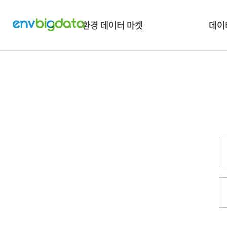
환경 데이터 마켓
데이
데이터 검색
혁신
데이터 맵 & 보유현황
🏡
데이터 API 신청
🌏
타플랫폼 데이터 검색
👪 소셜
데이터유통거래안내
데이터 수요조사