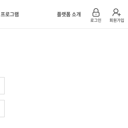
 프로그램
플랫폼 소개
로그인
회원가입
센터 모집신청
플랫폼 소개
육 계획
참여기관소개
연구 컨설팅
플랫폼 활용 사례
회 특별세션
공지사항
 & 이벤트
Q&A
용 팝업 신청
FAQ