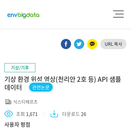
URL 복사
기상/기후
기상 환경 위성 영상(천리안 2호 등) API 샘플
데이터
관련논문
식스티헤르츠
조회
1,671
다운로드
26
사용자 평점