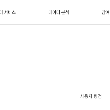
터 서비스
데이터 분석
참여
서비스 소개
분석/융합 도구
신규 
 생활 🏡
데이터 시각화
교
 ESG 🌍
창업&
 👨‍👩‍👦
학술대
공모전
기업홍보
사용자 평점