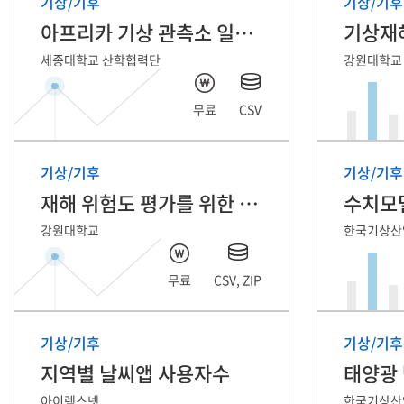
기상/기후
기상/기후
아프리카 기상 관측소 일단위 자료
기상재
세종대학교 산학협력단
강원대학교
무료
CSV
기상/기후
기상/기후
재해 위험도 평가를 위한 취약성/노출성 데이터
수치모델
강원대학교
한국기상산
무료
CSV, ZIP
기상/기후
기상/기후
지역별 날씨앱 사용자수
아이렉스넷
한국기상산