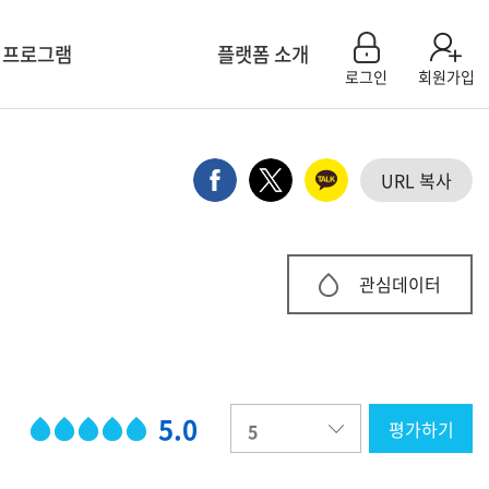
 프로그램
플랫폼 소개
로그인
회원가입
센터 모집신청
플랫폼 소개
육 계획
참여기관소개
URL 복사
연구 컨설팅
플랫폼 활용 사례
회 특별세션
공지사항
 & 이벤트
Q&A
관심데이터
용 팝업 신청
FAQ
5.0