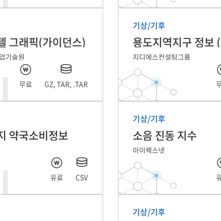
기상/기후
델 그래픽(가이던스)
업기술원
지디에스컨설팅그룹
무료
GZ, TAR, .TAR
기상/기후
지 약국소비정보
소음 진동 지수
아이렉스넷
유료
CSV
기상/기후