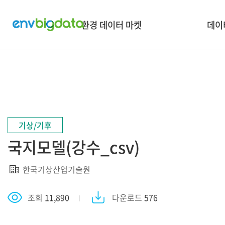
환경 데이터 마켓
데이
데이터 검색
혁신
데이터 맵 & 보유현황
🏡
데이터 API 신청
🌏
타플랫폼 데이터 검색
👪 소셜
기상/기후
데이터유통거래안내
국지모델(강수_csv)
데이터 수요조사
한국기상산업기술원
조회
11,890
다운로드
576