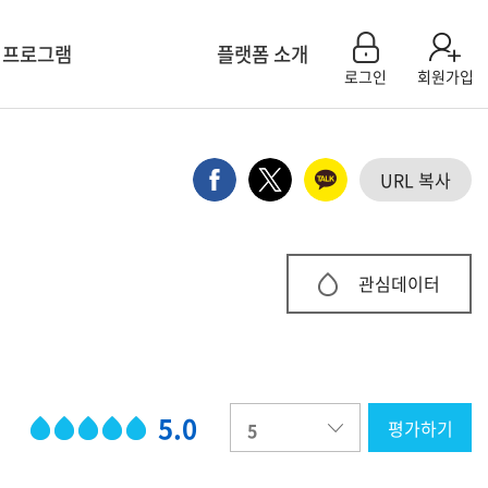
 프로그램
플랫폼 소개
로그인
회원가입
센터 모집신청
플랫폼 소개
육 계획
참여기관소개
URL 복사
연구 컨설팅
플랫폼 활용 사례
회 특별세션
공지사항
 & 이벤트
Q&A
관심데이터
용 팝업 신청
FAQ
5.0