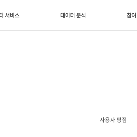
터 서비스
데이터 분석
참여
서비스 소개
분석/융합 도구
신규 
 생활 🏡
데이터 시각화
교
 ESG 🌍
창업&
 👨‍👩‍👦
학술대
공모전
)
기업홍보
사용자 평점