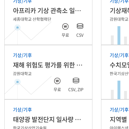
기상/기후
기상/기후
아프리카 기상 관측소 일단위 자료
기상재
세종대학교 산학협력단
강원대학교
무료
CSV
기상/기후
기상/기후
재해 위험도 평가를 위한 취약성/노출성 데이터
수치모델
강원대학교
한국기상산
무료
CSV, ZIP
기상/기후
기상/기후
태양광 발전단지 일사량 및 발전량 예측 자료
지역별
한국기상산업기술원
아이렉스넷