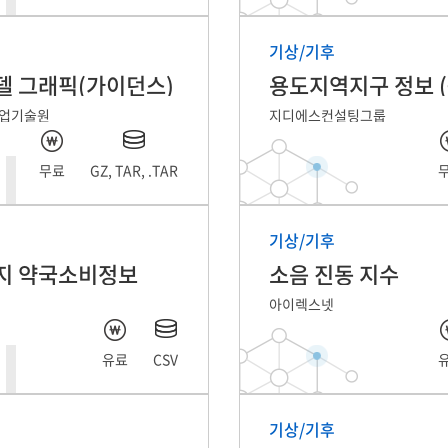
기상/기후
델 그래픽(가이던스)
업기술원
지디에스컨설팅그룹
무료
GZ, TAR, .TAR
기상/기후
지 약국소비정보
소음 진동 지수
아이렉스넷
유료
CSV
기상/기후