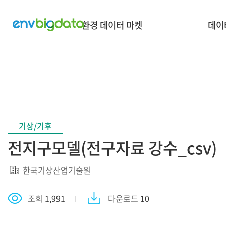
환경 데이터 마켓
데이
데이터 검색
혁신
데이터 맵 & 보유현황
🏡
데이터 API 신청
🌏
타플랫폼 데이터 검색
👪 소셜
기상/기후
데이터유통거래안내
전지구모델(전구자료 강수_csv
데이터 수요조사
한국기상산업기술원
조회
1,991
다운로드
10