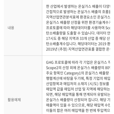
한 산업에서 발생하는 온실가스 배출이 다양한
간접적으로 발생하는 온실가스 배출의 흐름을 
지역산업연관분석표에 환경요소인 온실가스 
온실가스 배출량 산정을 위한 환경기술계수기반
내용
프로토콜에 따라 해당데이터를 사용하여 Scop
탄소배출량을 도출할 수 있습니다. 데이터 안에
17시도 중 해당 지역과 33개 산업 중 해당 산
탄소배출계수입니다. 해당데이터는 2019 환
2019년 (추정) 지역산업연관표를 결합한 온실가
GHG 프로토콜에 따라 각 기업은 온실가스 직접
Scope2의 산정 외에 온실가스 배출량의 80%
주요 항목인 Category1의 온실가스 배출량
행렬계산에 바탕을 두기에, 특정 기업의 매입
산업항목과 매입처의 소재지 (시/도) 정보를 바
매입액 값을 매입처 산업 및 지역에 해당하는
되면, 해당 매입액을 통해 연계되어 유발되는 1
활용예제
온실가스 배출량이 산정되어 집니다. 해당 기업
매출액이 있을 수 있으므로, 해당 매입액 수만큼
이들의 합은 여러 매입액을 한 번에 투입액으로