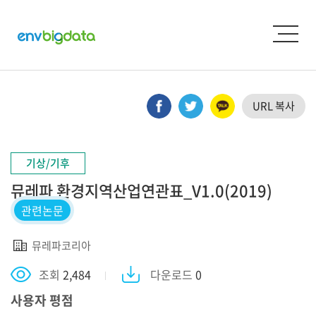
URL 복사
기상/기후
뮤레파 환경지역산업연관표_V1.0(2019)
관련논문
뮤레파코리아
조회
2,484
다운로드
0
사용자 평점