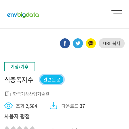
URL 복사
기상/기후
식중독지수
관련논문
한국기상산업기술원
조회
2,584
다운로드
37
사용자 평점