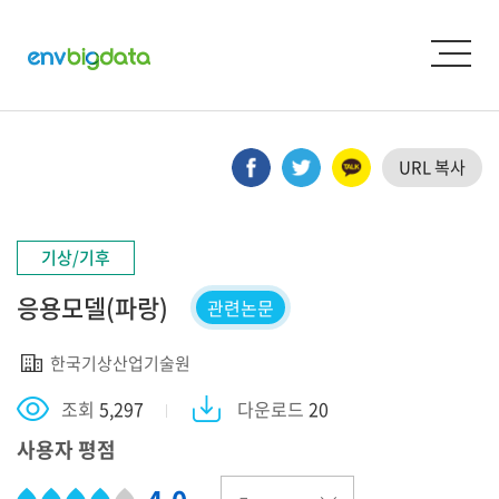
URL 복사
기상/기후
응용모델(파랑)
관련논문
한국기상산업기술원
조회
5,297
다운로드
20
사용자 평점