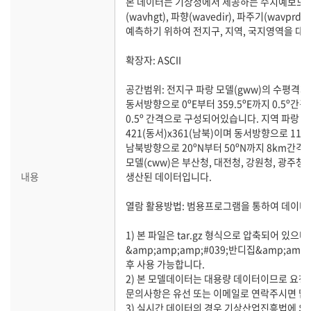
본 데이터는 기상청에서 제공하는 수치예보모델
(wavhgt), 파향(wavedir), 파주기(wavprd
예측하기 위하여 전지구, 지역, 국지영역을 대
확장자: ASCII
공간범위: 전지구 파랑 모델(gww)의 수평격자는
동서방향으로 0ºE부터 359.5ºE까지 0.5º간격
0.5º 간격으로 구성되어있습니다. 지역 파랑 
421(동서)x361(남북)이며 동서방향으로 115º
남북방향으로 20ºN부터 50ºN까지 8km간
모델(cww)은 부산청, 대전청, 강원청, 광주청
내용
생산된 데이터입니다.
열람 활용방법: 범용프로그램을 통하여 데이터
1) 본 파일은 tar.gz 형식으로 압축되어 있으
&amp;amp;amp;#039;반디집&amp;amp
후 사용 가능합니다.
2) 본 모델데이터는 대용량 데이터이므로 요청에
문의사항은 유선 또는 이메일로 연락주시면 
3) 실시간 데이터의 경우 기상산업진흥법에 