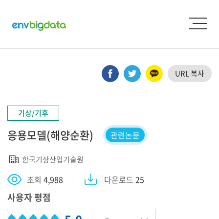
URL 복사
기상/기후
응용모델(해양순환)
관련논문
한국기상산업기술원
조회
4,988
다운로드
25
사용자 평점