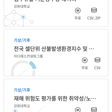
강원대학교
평균 습도
무료
CSV, ZIP
평균최대파고(m)
경도
기상/기후
전국 셀단위 산불발생환경지수 및 발생정보
최대 습도
지디에스컨설팅그룹
최저 누적강수량
무료
CSV
평균 해면기압
매칭된 관측장비 지점번호
기상/기후
재해 위험도 평가를 위한 취약성/노출성 데이터
평균유의파고(m)
강원대학교
최저최대파고(m)