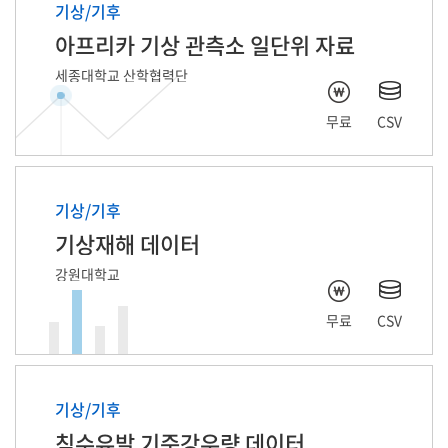
기상/기후
아프리카 기상 관측소 일단위 자료
최저 현지기압
세종대학교 산학협력단
최대 기온
무료
CSV
최대 현지기압
최대 해면기압
기상/기후
기상재해 데이터
기준 일시
강원대학교
최고최대파고(m)
무료
CSV
* 본 차트는 최대 10,000건 에 대한 시각화 자료 이며 X축 항목 갯수는 사
최대 풍향
용자의 가시성을 위해 상위 30개로 제한하여 표출됩니다.
최저 해면기압
기상/기후
침수유발 기준강우량 데이터
최저 수온