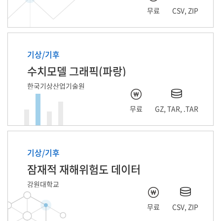
무료
CSV, ZIP
평균 현지기압
평균 누적강수량
기상/기후
수치모델 그래픽(파랑)
최저 풍속
한국기상산업기술원
최저파주기(sec)
무료
GZ, TAR, .TAR
평균 풍속
기상/기후
잠재적 재해위험도 데이터
강원대학교
무료
CSV, ZIP