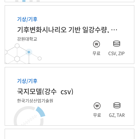
평균 기온
기상/기후
기후변화시나리오 기반 일강수량, 일기온 데이터
최고파주기(sec)
강원대학교
평균 풍향
무료
CSV, ZIP
최대 수온
Bar
Line
TreeMap
Ba
최저 기온
Y축(값)
기상/기후
국지모델(강수_csv)
최고유의파고(m)
평균
합계
한국기상산업기술원
위도
무료
GZ, TAR
최저유의파고(m)
최저 풍향