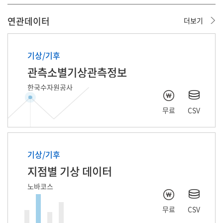
번호
컬럼명(영문)
컬럼명(한글)
영문 컬럼명
한글 컬럼명
개수
Null 개수
연관데이터
더보기
1
COLL_DT
기준 일시
oc_lat
위도
57,305
0
02
01
03
04
2
OC_LAT
위도
oc_lon
경도
57,305
0
Y축 결과값 유형
X축
Y축
그래프
선택(평균/합계/
기상/기후
3
OC_LON
경도
oc_location
매칭된 관측장비 지점번호
57,305
0
항목선택
항목선택
유형선택
개수)
관측소별기상관측정보
4
OC_LOCATION
매칭된 관측장비 지점번호
avg_temp
평균 기온
57,305
0
5
AVG_TEMP
평균 기온
avg_rf
평균 누적강수량
57,305
1,825
한국수자원공사
데이터 항목
6
AVG_RF
평균 누적강수량
avg_wd
평균 풍향
57,305
1,825
무료
CSV
7
AVG_WD
평균 풍향
최대 풍속
8
AVG_WS
평균 풍속
평균 파주기(sec)
9
AVG_SP
평균 현지기압
기상/기후
10
AVG_AP
평균 해면기압
지점별 기상 데이터
평균 수온
11
AVG_HUM
평균 습도
노바코스
X축
12
AVG_WTEMP
평균 수온
최저 습도
무료
CSV
최대 누적강수량