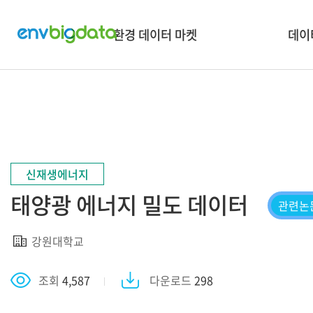
환경 데이터 마켓
데이
데이터 검색
혁신
데이터 맵 & 보유현황
🏡
데이터 API 신청
🌏
타플랫폼 데이터 검색
👪 소셜
신재생에너지
데이터유통거래안내
태양광 에너지 밀도 데이터
데이터 수요조사
관련논
강원대학교
조회
4,587
다운로드
298