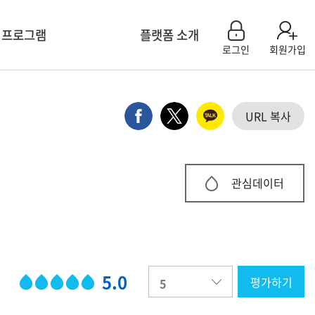
 프로그램
플랫폼 소개
로그인
회원가입
센터 모집신청
플랫폼 소개
육 계획
참여기관소개
URL 복사
연구 컨설팅
플랫폼 활용 사례
회 특별세션
공지사항
 & 이벤트
Q&A
관심데이터
용 팝업 신청
FAQ
5.0