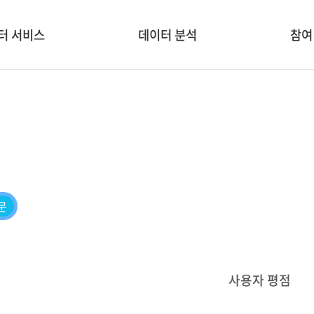
터 서비스
데이터 분석
참여
서비스 소개
분석/융합 도구
신규 
 생활 🏡
데이터 시각화
교
 ESG 🌍
창업&
 👨‍👩‍👦
학술대
공모전
기업홍보
문
사용자 평점